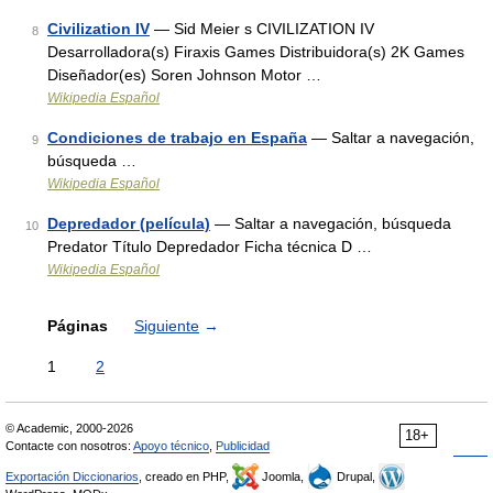
Civilization IV
— Sid Meier s CIVILIZATION IV
8
Desarrolladora(s) Firaxis Games Distribuidora(s) 2K Games
Diseñador(es) Soren Johnson Motor …
Wikipedia Español
Condiciones de trabajo en España
— Saltar a navegación,
9
búsqueda …
Wikipedia Español
Depredador (película)
— Saltar a navegación, búsqueda
10
Predator Título Depredador Ficha técnica D …
Wikipedia Español
Páginas
Siguiente
→
1
2
© Academic, 2000-2026
18+
Contacte con nosotros:
Apoyo técnico
,
Publicidad
Exportación Diccionarios
, creado en PHP,
Joomla,
Drupal,