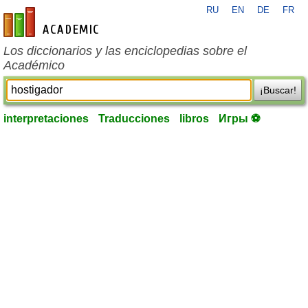
RU
EN
DE
FR
es-academic.com
Los diccionarios y las enciclopedias sobre el
Académico
¡Buscar!
interpretaciones
Traducciones
libros
Игры ⚽