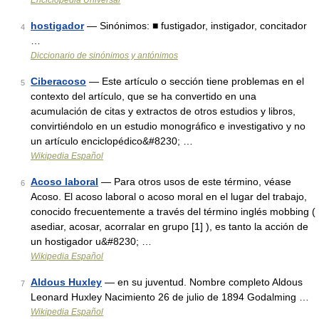
Enciclopedia Universal
hostigador
— Sinónimos: ■ fustigador, instigador, concitador
4
…
Diccionario de sinónimos y antónimos
Ciberacoso
— Este artículo o sección tiene problemas en el
5
contexto del artículo, que se ha convertido en una
acumulación de citas y extractos de otros estudios y libros,
convirtiéndolo en un estudio monográfico e investigativo y no
un artículo enciclopédico&#8230; …
Wikipedia Español
Acoso laboral
— Para otros usos de este término, véase
6
Acoso. El acoso laboral o acoso moral en el lugar del trabajo,
conocido frecuentemente a través del término inglés mobbing (
asediar, acosar, acorralar en grupo [1] ), es tanto la acción de
un hostigador u&#8230; …
Wikipedia Español
Aldous Huxley
— en su juventud. Nombre completo Aldous
7
Leonard Huxley Nacimiento 26 de julio de 1894 Godalming …
Wikipedia Español