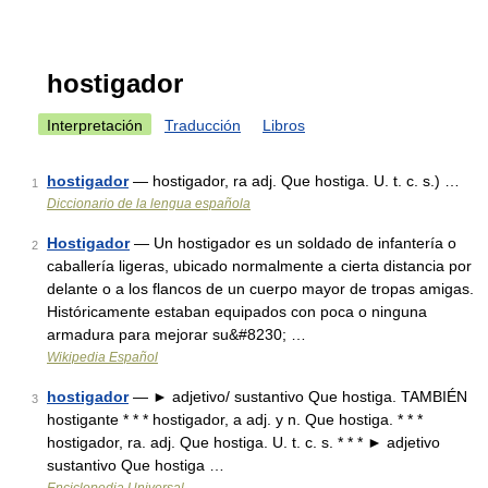
hostigador
Interpretación
Traducción
Libros
hostigador
— hostigador, ra adj. Que hostiga. U. t. c. s.) …
1
Diccionario de la lengua española
Hostigador
— Un hostigador es un soldado de infantería o
2
caballería ligeras, ubicado normalmente a cierta distancia por
delante o a los flancos de un cuerpo mayor de tropas amigas.
Históricamente estaban equipados con poca o ninguna
armadura para mejorar su&#8230; …
Wikipedia Español
hostigador
— ► adjetivo/ sustantivo Que hostiga. TAMBIÉN
3
hostigante * * * hostigador, a adj. y n. Que hostiga. * * *
hostigador, ra. adj. Que hostiga. U. t. c. s. * * * ► adjetivo
sustantivo Que hostiga …